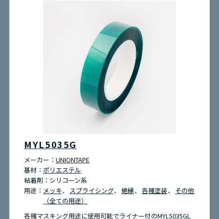
MYL5035G
メーカー：
UNIONTAPE
基材：
ポリエステル
粘着剤：
シリコーン系
用途：
メッキ
スプライシング
絶縁
各種塗装
その他
（全ての用途）
各種マスキング用途に使用可能でライナー付のMYL5035GL