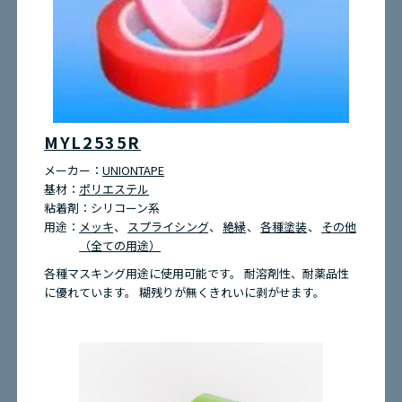
MYL2535R
メーカー：
UNIONTAPE
基材：
ポリエステル
粘着剤：
シリコーン系
用途：
メッキ
スプライシング
絶縁
各種塗装
その他
（全ての用途）
各種マスキング用途に使用可能です。 耐溶剤性、耐薬品性
に優れています。 糊残りが無くきれいに剥がせます。