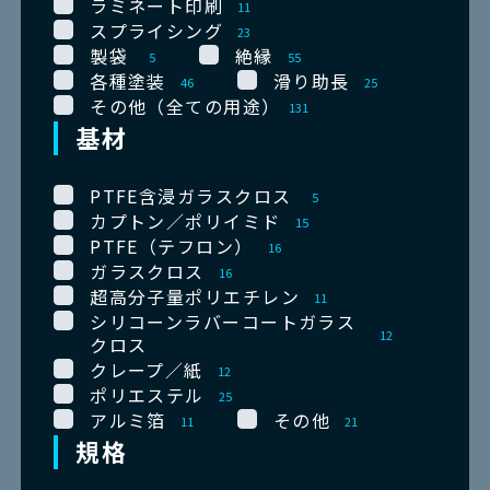
ラミネート印刷
11
スプライシング
23
製袋
絶縁
5
55
各種塗装
滑り助長
46
25
その他（全ての用途）
131
基材
PTFE含浸ガラスクロス
5
カプトン／ポリイミド
15
PTFE（テフロン）
16
ガラスクロス
16
超高分子量ポリエチレン
11
シリコーンラバーコートガラス
12
クロス
クレープ／紙
12
ポリエステル
25
アルミ箔
その他
11
21
規格