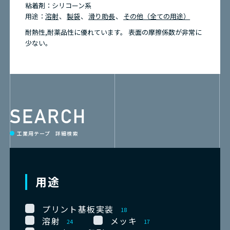
粘着剤：
シリコーン系
用途：
溶射
製袋
滑り助長
その他（全ての用途）
耐熱性,耐薬品性に優れています。 表面の摩擦係数が非常に
少ない。
SEARCH
工業用テープ 詳細検索
用途
プリント基板実装
18
溶射
メッキ
24
17