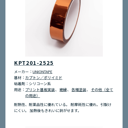
KPT201-2525
メーカー：
UNIONTAPE
基材：
カプトン／ポリイミド
粘着剤：
シリコーン系
用途：
プリント基板実装
絶縁
各種塗装
その他（全て
の用途）
耐熱性、耐薬品性に優れている。 耐摩耗性に優れ、引裂け
にくい。 加熱後もきれいに剥がせます。