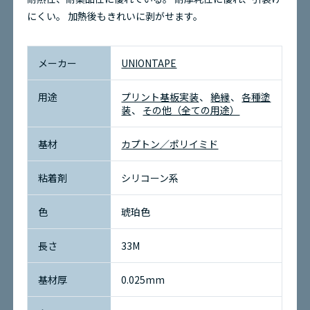
にくい。
加熱後もきれいに剥がせます。
お問い合わせ
メーカー
UNIONTAPE
環境問題への取り組み
用途
プリント基板実装
絶縁
各種塗
装
その他（全ての用途）
サイトマップ
基材
カプトン／ポリイミド
粘着剤
シリコーン系
色
琥珀色
長さ
33M
基材厚
0.025mm