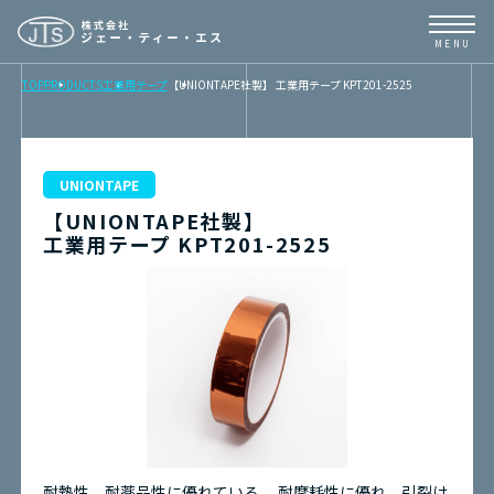
TOP
PRODUCTS
工業用テープ
【UNIONTAPE社製】 工業用テープ KPT201-2525
TOP
NEWS
UNIONTAPE
【UNIONTAPE社製】
BUSINESS
工業用テープ KPT201-2525
PRODUCTS
CONTENTS
ABOUT
取扱メーカーリンク
耐熱性、耐薬品性に優れている。
耐摩耗性に優れ、引裂け