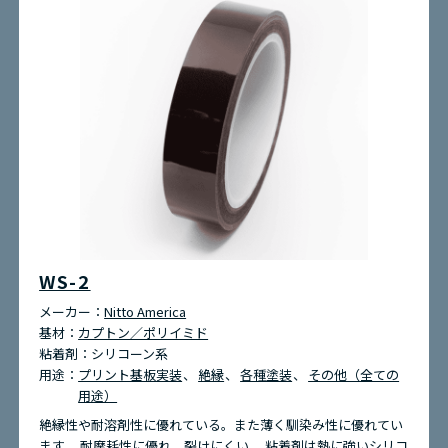
WS-2
メーカー：
Nitto America
基材：
カプトン／ポリイミド
粘着剤：
シリコーン系
用途：
プリント基板実装
絶縁
各種塗装
その他（全ての
用途）
絶縁性や耐溶剤性に優れている。また薄く馴染み性に優れてい
ます。 耐摩耗性に優れ、裂けにくい。 粘着剤は熱に強いシリコ