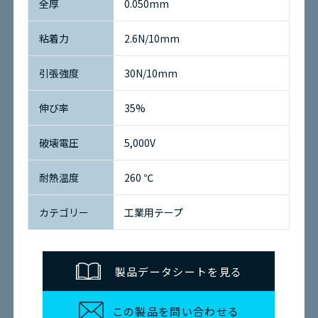
全厚
0.050mm
粘着力
2.6N/10mm
引張強度
30N/10mm
伸び率
35%
破壊電圧
5,000V
耐熱温度
260 ℃
カテゴリー
工業用テープ
製品データシートを見る
この製品を問い合わせる