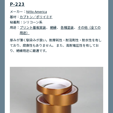
P-223
メーカー：
Nitto America
基材：
カプトン／ポリイミド
粘着剤：
シリコーン系
用途：
プリント基板実装
絶縁
各種塗装
その他（全ての
用途）
厚みが薄く馴染みが良い。耐摩耗性・耐溶剤性・耐水性を有し
ており、腐食性もありません。 また、高耐電圧性を有してお
り、絶縁用途に最適です。