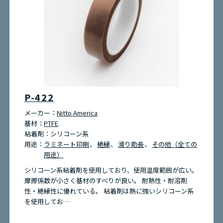
P-422
メーカー：
Nitto America
基材：
PTFE
粘着剤：
シリコーン系
用途：
ラミネート印刷
絶縁
滑り助長
その他（全ての
用途）
シリコーン系粘着剤を使用しており、使用温度範囲が広い。
摩擦係数が小さく基材のすべりが良い。 耐熱性・耐溶剤
性・絶縁性に優れている。 粘着剤は熱に強いシリコーン系
を使用してお…