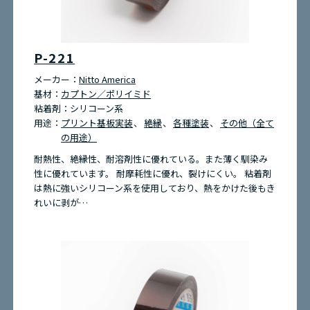
P-221
メーカー：
Nitto America
基材：
カプトン／ポリイミド
粘着剤：
シリコーン系
用途：
プリント基板実装
絶縁
各種塗装
その他（全て
の用途）
耐熱性、絶縁性、耐溶剤性に優れている。また薄く馴染み
性に優れています。 耐摩耗性に優れ、裂けにくい。 粘着剤
は熱に強いシリコーン系を使用しており、熱をかけた後もき
れいに剥が…