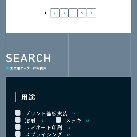
1
2
3
…
5
＞
SEARCH
工業用テープ 詳細検索
用途
プリント基板実装
14
溶射
メッキ
7
13
ラミネート印刷
3
スプライシング
12