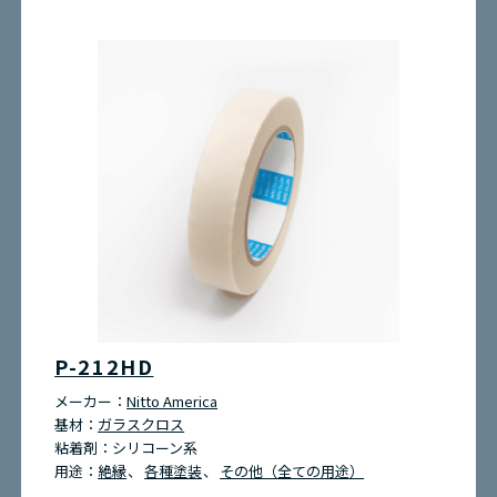
P-212HD
メーカー：
Nitto America
基材：
ガラスクロス
粘着剤：
シリコーン系
用途：
絶縁
各種塗装
その他（全ての用途）