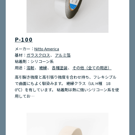
P-100
メーカー：
Nitto America
基材：
ガラスクロス
アルミ箔
粘着剤：
シリコーン系
用途：
溶射
絶縁
各種塗装
その他（全ての用途）
高引裂き強度と高引張り強度を合わせ持ち、フレキシブル
で曲面にもよく馴染みます。 絶縁クラス（UL H種 18
0℃）を有しています。 粘着剤は熱に強いシリコーン系を使
用してお…