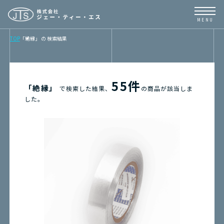
TOP
「絶縁」
の
検索結果
TOP
NEWS
55件
「絶縁」
で検索した結果、
の商品が該当しま
した。
BUSINESS
PRODUCTS
CONTENTS
ABOUT
取扱メーカーリンク