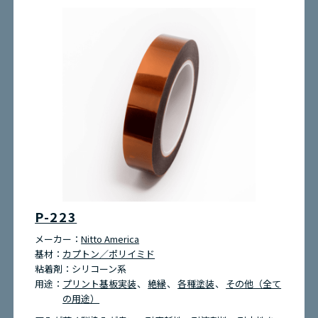
P-223
メーカー：
Nitto America
基材：
カプトン／ポリイミド
粘着剤：
シリコーン系
用途：
プリント基板実装
絶縁
各種塗装
その他（全て
の用途）