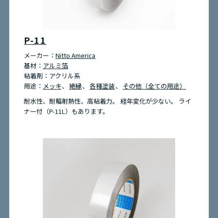
お問い合わせ
P-11
環境問題への取り組み
メーカー：
Nitto America
基材：
アルミ箔
粘着剤：
アクリル系
サイトマップ
用途：
メッキ
絶縁
各種塗装
その他（全ての用途）
耐水性、耐輻射熱性、高粘着力。 経年変化が少ない。 ライ
ナー付（P-11L）もあります。