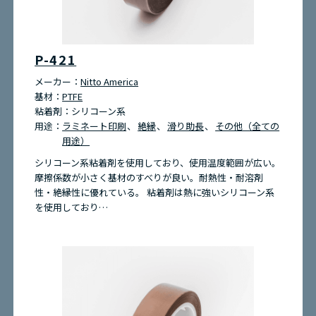
P-421
メーカー：
Nitto America
基材：
PTFE
粘着剤：
シリコーン系
用途：
ラミネート印刷
絶縁
滑り助長
その他（全ての
用途）
シリコーン系粘着剤を使用しており、使用温度範囲が広い。
摩擦係数が小さく基材のすべりが良い。耐熱性・耐溶剤
性・絶縁性に優れている。 粘着剤は熱に強いシリコーン系
を使用しており…