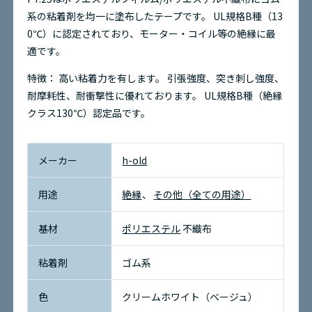
系の粘着剤を均一に塗布したテープです。
UL規格B種（13
0℃）に認定されており、モーター・コイル等の絶縁に最
お問い合わせ
適です。
環境問題への取り組み
特徴：
高い粘着力を有します。
引張強度、突き刺し強度、
耐摩耗性、耐衝撃性に優れております。
UL規格B種（絶縁
クラス130℃）認定品です。
サイトマップ
メーカー
h-old
用途
絶縁
その他（全ての用途）
基材
ポリエステル
不織布
粘着剤
ゴム系
色
クリームホワイト（ベージュ）