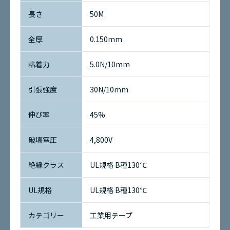
長さ
50M
全厚
0.150mm
粘着力
5.0N/10mm
引張強度
30N/10mm
伸び率
45%
破壊電圧
4,800V
絶縁クラス
UL規格 B種130℃
UL規格
UL規格 B種130℃
カテゴリー
工業用テープ