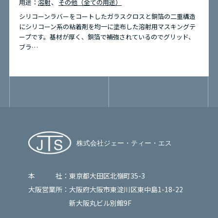
用途：
溶射
その他（全ての用途）
シリコーンラバーをコートしたガラスクロスと銅箔の二重構造
にシリコーン系の粘着剤を均一に塗布した溶射用マスキングテ
ープです。基材が厚く、銅箔で補強されているのでグリッド、
ブラ…
本 社：
東京都大田区北嶺町35-3
大阪営業所：
大阪府大阪市東淀川区東中島1-18-22
新大阪丸ビル別館9F