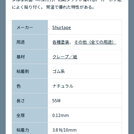
によく貼り付く。
常温で優れた特性がある。
お問い合わせ
メーカー
Shurtape
環境問題への取り組み
用途
各種塗装
その他（全ての用途）
サイトマップ
基材
クレープ／紙
粘着剤
ゴム系
色
ナチュラル
長さ
55M
全厚
0.12mm
粘着力
3.8 N/10mm