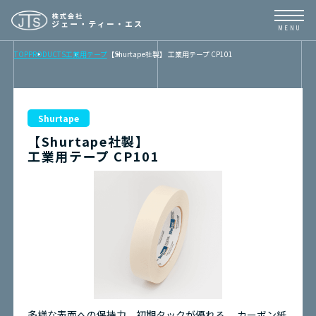
TOP
PRODUCTS
工業用テープ
【Shurtape社製】 工業用テープ CP101
TOP
NEWS
Shurtape
【Shurtape社製】
BUSINESS
工業用テープ CP101
PRODUCTS
CONTENTS
ABOUT
取扱メーカーリンク
多様な表面への保持力、初期タックが優れる。
カーボン紙