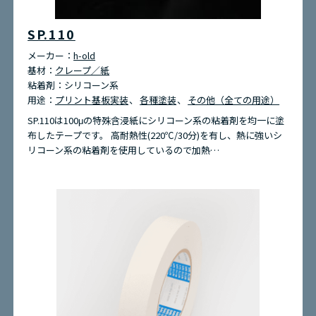
SP.110
メーカー：
h-old
基材：
クレープ／紙
粘着剤：
シリコーン系
用途：
プリント基板実装
各種塗装
その他（全ての用途）
SP.110は100μの特殊含浸紙にシリコーン系の粘着剤を均一に塗
布したテープです。 高耐熱性(220℃/30分)を有し、熱に強いシ
リコーン系の粘着剤を使用しているので加熱…