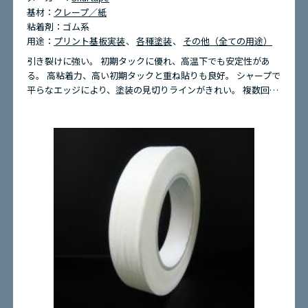
基材：
クレープ／紙
粘着剤：
ゴム系
用途：
プリント基板実装
各種塗装
その他（全ての用途）
引き裂けに強い。 初期タックに優れ、高温下でも安定性があ
る。 高粘着力、高い初期タックと重ね貼りも良好。 シャープで
平らなエッジにより、塗装の見切りラインがきれい。 複数回…