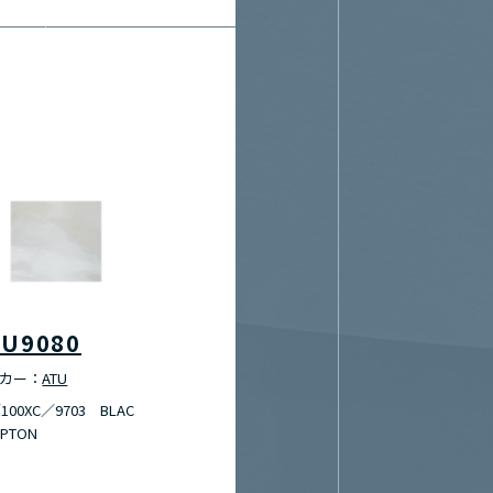
TU9080
カー：
ATU
100XC／9703 BLAC
APTON