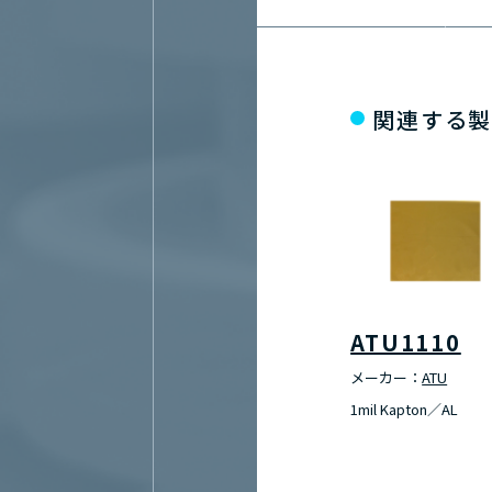
関連する
ATU1110
メーカー：
ATU
1mil Kapton／AL