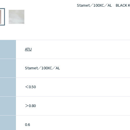
Stamet／100XC／AL BLACK 
ATU
Stamet／100XC／AL
＜0.50
＞0.80
0.6