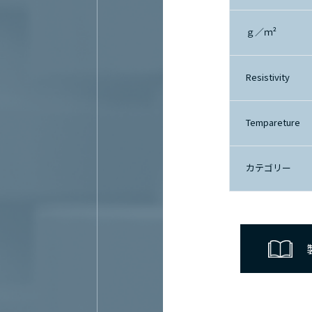
ｇ／ｍ²
Resistivity
Tempareture
カテゴリー