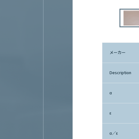
メーカー
Description
α
ε
α／ε