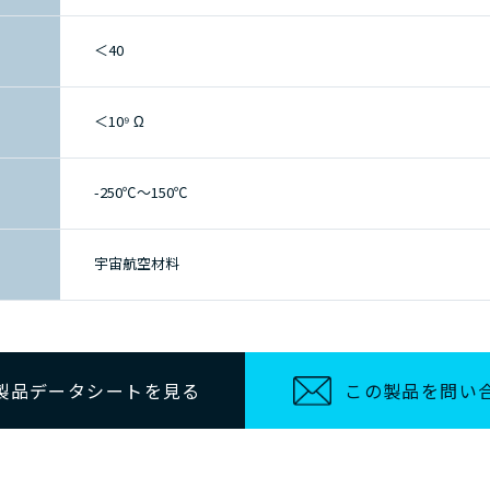
＜40
＜10⁹ Ω
-250℃～150℃
宇宙航空材料
製品データシートを見る
この製品を問い