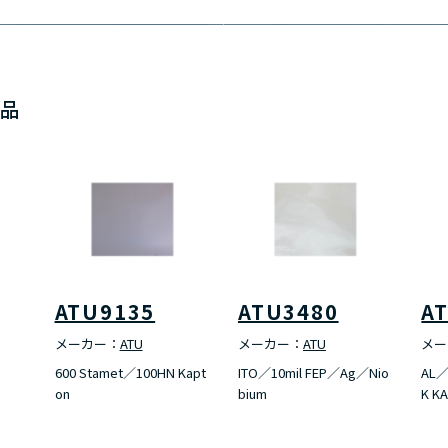
製品
ATU9135
ATU3480
A
メーカー：
ATU
メーカー：
ATU
メー
600 Stamet／100HN Kapt
ITO／10mil FEP／Ag／Nio
AL／
on
bium
K K