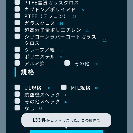
PTFE含浸ガラスクロス
5
カプトン／ポリイミド
15
PTFE（テフロン）
16
ガラスクロス
16
超高分子量ポリエチレン
11
シリコーンラバーコートガラス
12
クロス
クレープ／紙
12
ポリエステル
25
アルミ箔
その他
11
21
規格
UL規格
MIL規格
31
10
航空機スペック
31
その他スペック
42
なし
56
133
件
がヒットしました。この条件で