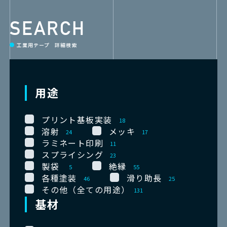
SEARCH
工業用テープ 詳細検索
用途
プリント基板実装
18
溶射
メッキ
24
17
ラミネート印刷
11
スプライシング
23
製袋
絶縁
5
55
各種塗装
滑り助長
46
25
その他（全ての用途）
131
基材