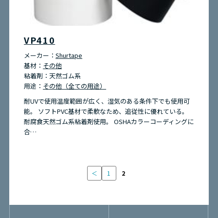
お問い合わせ
VP410
環境問題への取り組み
メーカー：
Shurtape
基材：
その他
粘着剤：
天然ゴム系
サイトマップ
用途：
その他（全ての用途）
耐UVで使用温度範囲が広く、湿気のある条件下でも使用可
能。 ソフトPVC基材で柔軟なため、追従性に優れている。
耐腐食天然ゴム系粘着剤使用。 OSHAカラーコーディングに
合…
＜
1
2