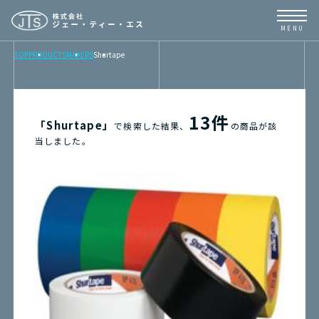
TOP
PRODUCTS
MAKERS
Shurtape
TOP
NEWS
13件
「Shurtape」
で検索した結果、
の商品が該
当しました。
BUSINESS
PRODUCTS
CONTENTS
ABOUT
取扱メーカーリンク