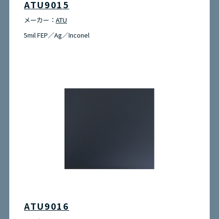
ATU9015
メーカー：
ATU
5mil FEP／Ag／Inconel
ATU9016