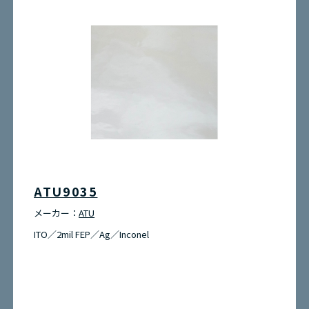
ATU9035
メーカー：
ATU
ITO／2mil FEP／Ag／Inconel