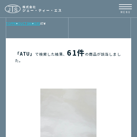
TOP
PRODUCTS
MAKERS
ATU
TOP
NEWS
61件
「ATU」
で検索した結果、
の商品が該当しまし
た。
BUSINESS
PRODUCTS
CONTENTS
ABOUT
取扱メーカーリンク