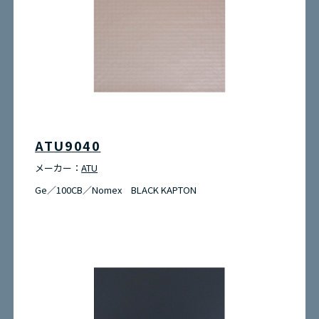
ATU9040
メーカー：
ATU
Ge／100CB／Nomex BLACK KAPTON