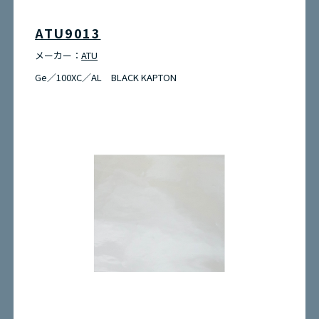
ATU9013
メーカー：
ATU
Ge／100XC／AL BLACK KAPTON