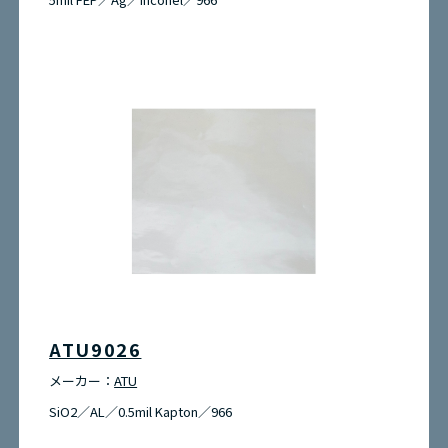
ATU9026
メーカー：
ATU
SiO2／AL／0.5mil Kapton／966