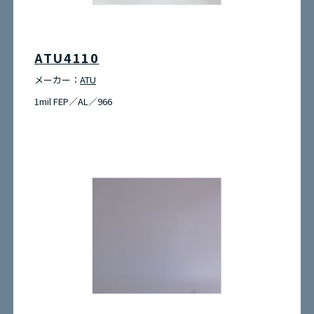
お問い合わせ
ATU4110
環境問題への取り組み
メーカー：
ATU
1mil FEP／AL／966
サイトマップ