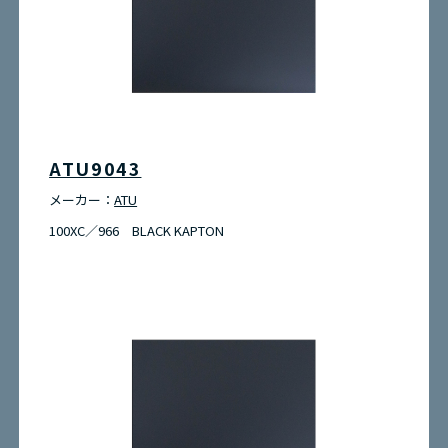
ATU9043
メーカー：
ATU
100XC／966 BLACK KAPTON