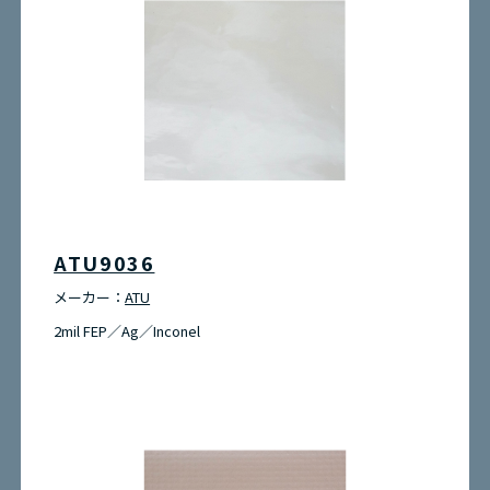
ATU9036
メーカー：
ATU
2mil FEP／Ag／Inconel