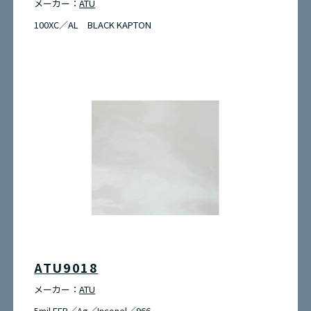
メーカー：
ATU
100XC／AL BLACK KAPTON
ATU9018
メーカー：
ATU
5mil FEP／Ag／Inconel／966