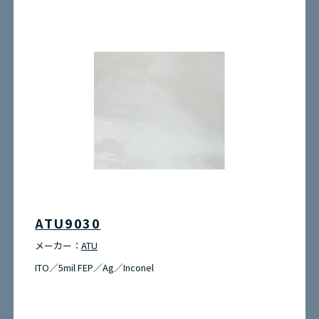
ATU9030
メーカー：
ATU
ITO／5mil FEP／Ag／Inconel