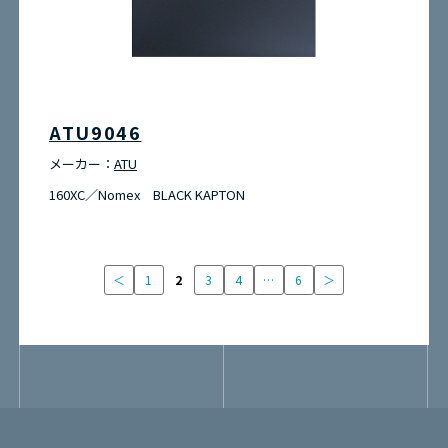
ATU9046
メーカー：
ATU
160XC／Nomex BLACK KAPTON
＜
1
2
3
4
…
6
＞